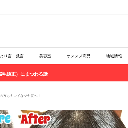
とり言・戯言
美容室
オススメ商品
地域情報
縮毛矯正）にまつわる話
の方もキレイなツヤ髪へ！