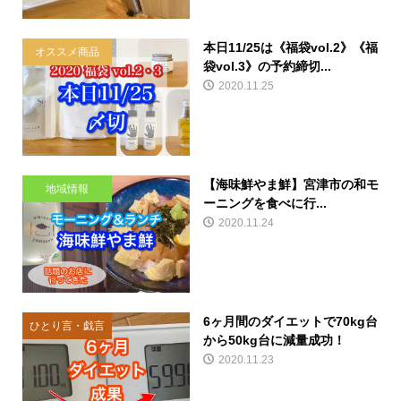
本日11/25は《福袋vol.2》《福
オススメ商品
袋vol.3》の予約締切...
2020.11.25
【海味鮮やま鮮】宮津市の和モ
地域情報
ーニングを食べに行...
2020.11.24
6ヶ月間のダイエットで70kg台
ひとり言・戯言
から50kg台に減量成功！
2020.11.23