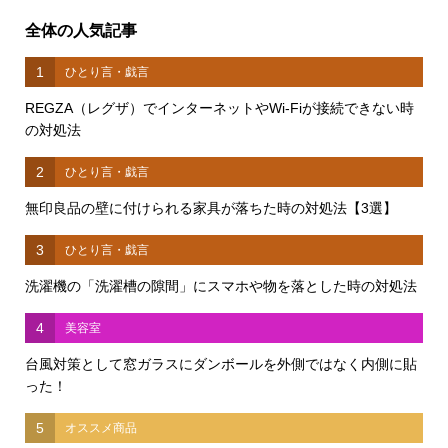
全体の人気記事
1
ひとり言・戯言
REGZA（レグザ）でインターネットやWi-Fiが接続できない時
の対処法
2
ひとり言・戯言
無印良品の壁に付けられる家具が落ちた時の対処法【3選】
3
ひとり言・戯言
洗濯機の「洗濯槽の隙間」にスマホや物を落とした時の対処法
4
美容室
台風対策として窓ガラスにダンボールを外側ではなく内側に貼
った！
5
オススメ商品