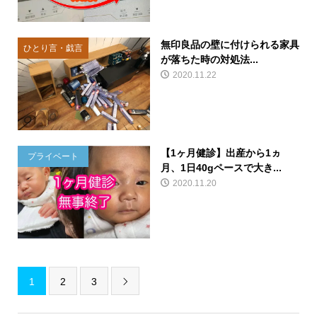
無印良品の壁に付けられる家具
ひとり言・戯言
が落ちた時の対処法...
2020.11.22
【1ヶ月健診】出産から1ヵ
プライベート
月、1日40gペースで大き...
2020.11.20
1
2
3
