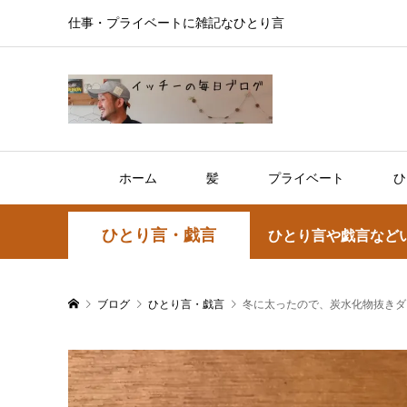
仕事・プライベートに雑記なひとり言
ホーム
髪
プライベート
ひ
ひとり言・戯言
ひとり言や戯言など
ブログ
ひとり言・戯言
冬に太ったので、炭水化物抜きダ