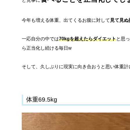
と見事に
今年も増える体重、出てくるお腹に対して
見て見ぬ
一応自分の中では
70kgを超えたらダイエット
と思っ
ら正当化し続ける毎日w
そして、久しぶりに現実に向き合おうと思い体重計
体重69.5kg