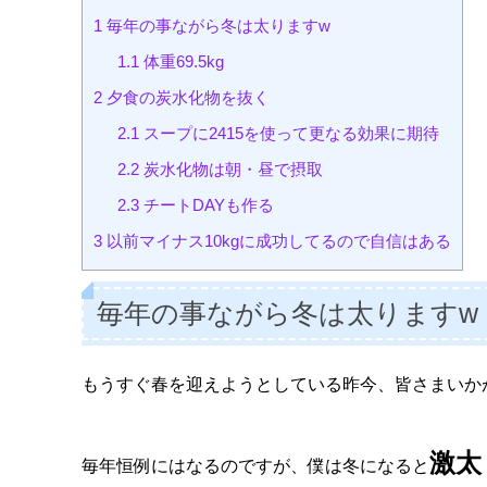
1
毎年の事ながら冬は太りますw
1.1
体重69.5kg
2
夕食の炭水化物を抜く
2.1
スープに2415を使って更なる効果に期待
2.2
炭水化物は朝・昼で摂取
2.3
チートDAYも作る
3
以前マイナス10kgに成功してるので自信はある
毎年の事ながら冬は太りますw
もうすぐ春を迎えようとしている昨今、皆さまいか
激太
毎年恒例にはなるのですが、僕は冬になると