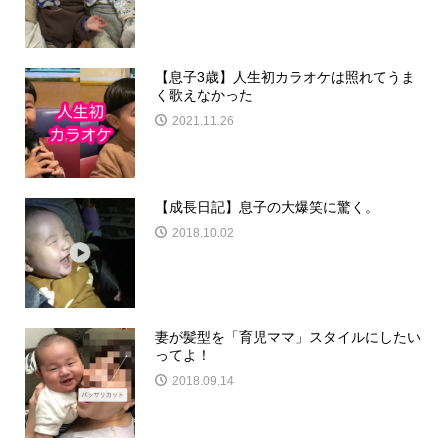
【息子3歳】人生初カラオケは照れてうま
く歌えなかった
2021.11.26
【成長日記】息子の大爆笑に驚く。
2018.10.02
妻が髪型を「育児ママ」スタイルにしたい
ってよ！
2018.09.14