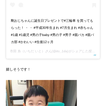
剛おじちゃんに誕生日プレゼントで#三輪車 を買っても
らった！ ・ ・ #平成30年生まれ #7月生まれ #赤ちゃん
#1歳 #1歳児 #男の子baby #男の子 #男子 #親バカ #親バ
カ部 #かわいい #生後12ヶ月
市田 糸（いちだ いと）
さん(@ito_1da)がシェアした投稿 –
201
嬉しそうです！