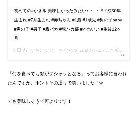
初めての#かき氷 美味しかったみたい♪ ・ ・ #平成30年
生まれ #7月生まれ #赤ちゃん #1歳 #1歳児 #男の子baby
#男の子 #男子 #親バカ #親バカ部 #かわいい #生後12ヶ
月
市田 糸（いちだ いと）
さん(@ito_1da)がシェアした投稿 –
201
「何を食べても顔がクシャッとなる」ってお客様に言われ
たんですが、ホントその通りで笑いました！w
でも美味しそうで何よりです！