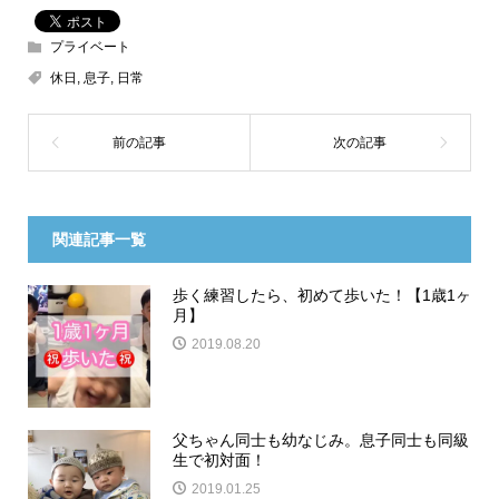
プライベート
休日
,
息子
,
日常
関連記事一覧
歩く練習したら、初めて歩いた！【1歳1ヶ
月】
2019.08.20
父ちゃん同士も幼なじみ。息子同士も同級
生で初対面！
2019.01.25