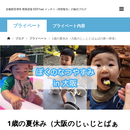
京都府宮津市 理美容室 DDY hair イッチー（市田智大）の毎日ブログ
プライベート
プライベート内容
ブログ
プライベート
1歳の夏休み（大阪のじぃじとばぁばの家へ帰省）
1歳の夏休み（大阪のじぃじとばぁ