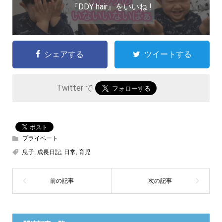
『DDY hair』をいいね !
シェアする
ツイートする
Twitter で
プライベート
息子
,
成長日記
,
日常
,
育児