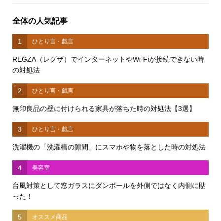
全体の人気記事
1
ひとり言・戯言
REGZA（レグザ）でインターネットやWi-Fiが接続できない時
の対処法
2
ひとり言・戯言
無印良品の壁に付けられる家具が落ちた時の対処法【3選】
3
ひとり言・戯言
洗濯機の「洗濯槽の隙間」にスマホや物を落とした時の対処法
4
美容室
台風対策として窓ガラスにダンボールを外側ではなく内側に貼
った！
5
オススメ商品