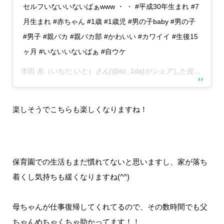
セルフいないいないばぁwww ・ ・ #平成30年生まれ #7
月生まれ #赤ちゃん #1歳 #1歳児 #男の子baby #男の子
#男子 #親バカ #親バカ部 #かわいい #カワイイ #生後15
ヶ月 #いないいないばぁ #自ウケ
市田 糸（いちだ いと）
さん(@ito_1da)がシェアした投稿 –
201
楽しそうでこちらも楽しくなりますね！
保育園での生活もまだ慣れてないと思いますし、家が落ち
着くし気持ちも緩くなりますね(^^)
母ちゃんが仕事復帰してくれてるので、その数時間でも父
ちゃんめちゃくちゃ助かってます！！