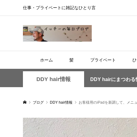
仕事・プライベートに雑記なひとり言
ホーム
髪
プライベート
ひ
DDY hair情報
DDY hairにまつわ
ブログ
DDY hair情報
お客様用のiPadを新調して、メ