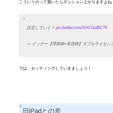
こういうのって届いたらテンション上がりますよね
設定していく！
pic.twitter.com/SHCGof8C76
— イッチー【理容師×美容師】ダブルライセンス (@i
では、セッティングしていきましょう！
旧iPadとの差