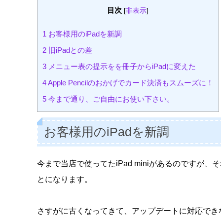
目次
[
非表示
]
1
お客様用のiPadを新調
2
旧iPadとの差
3
メニュー表の提示をを冊子からiPadに変えた
4
Apple Pencilのおかげでカード決済もスムーズに！
5
今まで通り、ご自由にお使い下さい。
お客様用のiPadを新調
今まで当店で使ってたiPad miniがあるのです
とになります。
さすがに古くなってきて、アップデートに対応でき