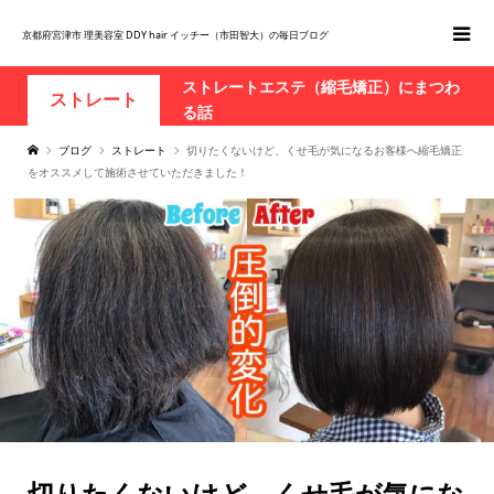
京都府宮津市 理美容室 DDY hair イッチー（市田智大）の毎日ブログ
ストレートエステ（縮毛矯正）にまつわ
ストレート
る話
ブログ
ストレート
切りたくないけど、くせ毛が気になるお客様へ縮毛矯正
をオススメして施術させていただきました！
切りたくないけど、くせ毛が気にな