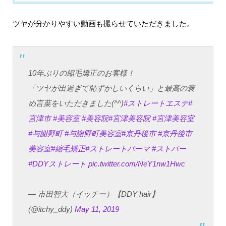
ツヤが分かりやすい動画も撮らせていただきました。
10年ぶりの縮毛矯正のお客様！
「ツヤが出過ぎて恥ずかしいくらい」と最高の褒
め言葉をいただきました(^^)
#ストレートエステ
#
宮津市
#美容室
#美容院
#宮津美容院
#宮津美容室
#与謝野町
#与謝野町美容室
#京丹後市
#京丹後市
美容室
#縮毛矯正
#ストレートパーマ
#ストパー
#DDYストレート
pic.twitter.com/NeY1nw1Hwc
— 市田智大（イッチー）【DDY hair】
(@itchy_ddy)
May 11, 2019