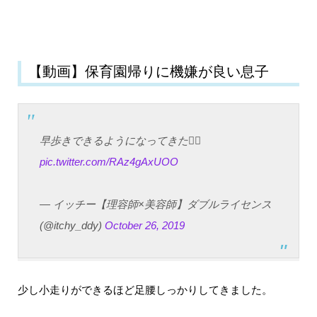
【動画】保育園帰りに機嫌が良い息子
早歩きできるようになってきた🚶‍♂️
pic.twitter.com/RAz4gAxUOO
— イッチー【理容師×美容師】ダブルライセンス
(@itchy_ddy)
October 26, 2019
少し小走りができるほど足腰しっかりしてきました。