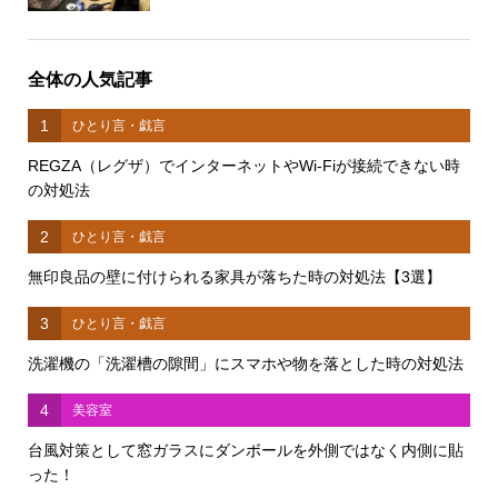
全体の人気記事
1
ひとり言・戯言
REGZA（レグザ）でインターネットやWi-Fiが接続できない時
の対処法
2
ひとり言・戯言
無印良品の壁に付けられる家具が落ちた時の対処法【3選】
3
ひとり言・戯言
洗濯機の「洗濯槽の隙間」にスマホや物を落とした時の対処法
4
美容室
台風対策として窓ガラスにダンボールを外側ではなく内側に貼
った！