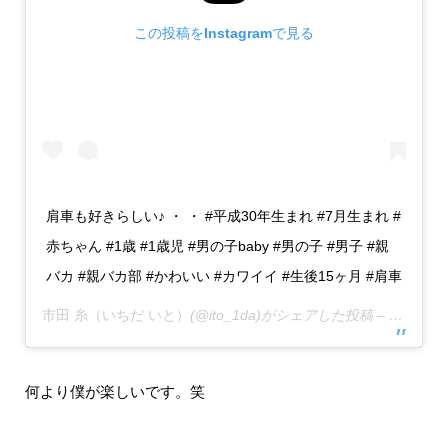
この投稿をInstagramで見る
肩車も好きらしい♪ ・ ・ #平成30年生まれ #7月生まれ #
赤ちゃん #1歳 #1歳児 #男の子baby #男の子 #男子 #親
バカ #親バカ部 #かわいい #カワイイ #生後15ヶ月 #肩車
市田 糸（いちだ いと）
(@ito_1da)がシェアした投稿 –
2019年
何より僕が楽しいです。笑