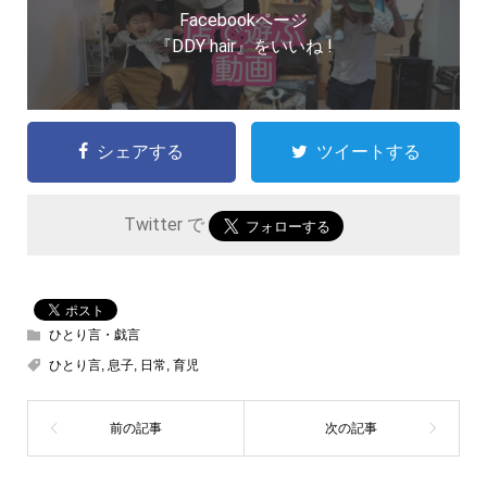
Facebookページ
『DDY hair』をいいね !
シェアする
ツイートする
Twitter で
ひとり言・戯言
ひとり言
,
息子
,
日常
,
育児