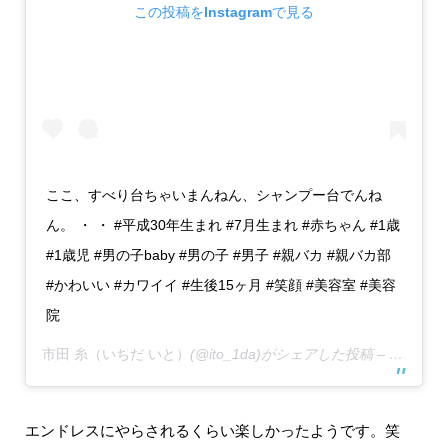
この投稿をInstagramで見る
ここ、すべり台ちゃいまんねん、シャンプー台でんね
ん。 ・ ・ #平成30年生まれ #7月生まれ #赤ちゃん #1歳
#1歳児 #男の子baby #男の子 #男子 #親バカ #親バカ部
#かわいい #カワイイ #生後15ヶ月 #笑顔 #美容室 #美容
院
市田 糸（いちだ いと）
(@ito_1da)がシェアした投稿 –
2019年
エンドレスにやらされるくらい楽しかったようです。笑