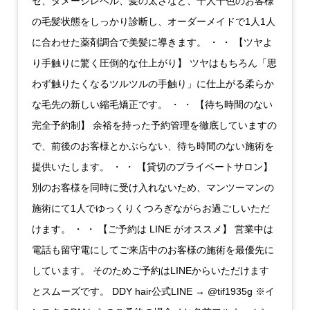
セ、ダメージレベル、髪の太さなど、十人十色のお客様
の毛髪状態をしっかり診断し、オーダーメイドで1人1人
に合わせた薬剤調合で美髪に導きます。 ・ ・ 【ツヤよ
り手触りに驚く圧倒的な仕上がり】 ツヤはもちろん「思
わず触りたくなるツルツルの手触り」に仕上がる柔らか
な毛先の新しい縮毛矯正です。 ・ ・ 【待ち時間のない
完全予約制】 余裕を持った予約管理を徹底していますの
で、前後のお客様とかぶらない、待ち時間のない施術を
提供いたします。 ・ ・ 【貸切のプライベートサロン】
別のお客様を同時に受け入れないため、マンツーマンの
施術にて1人でゆっくりくつろぎながらお過ごしいただ
けます。 ・ ・ 【ご予約は LINE がオススメ】 営業中は
電話も留守電にしてご来店中のお客様の施術を最優先に
しています。 そのためご予約はLINEからいただけます
とスムーズです。 DDY hair公式LINE → @tif1935g ※イ