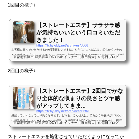
1回目の様子↓
【ストレートエステ】サラサラ感
が気持ちいいという口コミいただ
きました！
https://itchy-ddy.net/archives/8806
お客様に喜んでいただけるのが1番嬉しいですね。どうも、こんばんは。柔らかくツヤの
ある縮毛矯正『ストレートエステ』が得意、京都府宮津市DDY hairのイッチーです。白髪
京都府宮津市 理美容室 DDY hair イッチー（市田智大）の毎日ブログ
染めのお客様もサラサラなツヤ髪ストレートヘアに当店で大好評いただき、僕自身楽しく
て仕方ないストレートエステ、その証拠に連日かなりの頻度でブログ化しております。今
2回目の様子↓
回もお客様の施術例をご紹介させていただきます！Beforeまずは施術前の段階。最近は広
がりが気になるので常にくくっていたというお客様。事前にクセの状態を見極めるため、
まずはシャンプー→...
【ストレートエステ】2回目でかな
り全体的な収まりの良さとツヤ感
がアップしてきま...
https://itchy-ddy.net/archives/11361
継続していくことでより良くなります。どうも、こんばんは。柔らかく手触りがツルツル
の縮毛矯正『ストレートエステ』が得意、京都府宮津市DDY hairのイッチーです。2回目
京都府宮津市 理美容室 DDY hair イッチー（市田智大）の毎日ブログ
のストレートエステのお客様先日ご来店いただきましたお客様。当店自慢の新縮毛矯正メ
ニューストレートエステを昨年11月に初めて施術させていただき、今回で2回目となりま
ストレートエステを施術させていただくようになってか
す。Before今回ご来店いただいた時の状態がコチラ↓前回のストレートエステも効いてま