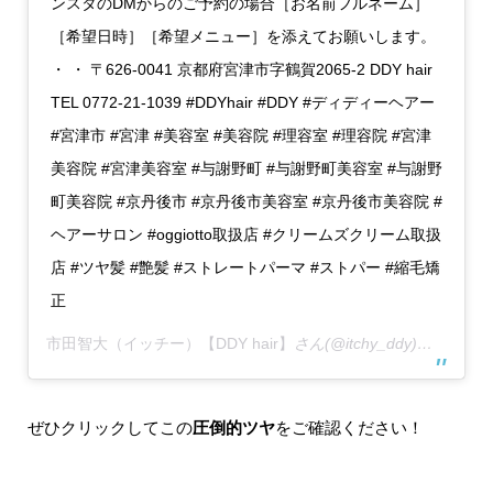
ンスタのDMからのご予約の場合［お名前フルネーム］
［希望日時］［希望メニュー］を添えてお願いします。
・ ・ 〒626-0041 京都府宮津市字鶴賀2065-2 DDY hair
TEL 0772-21-1039 #DDYhair #DDY #ディディーヘアー
#宮津市 #宮津 #美容室 #美容院 #理容室 #理容院 #宮津
美容院 #宮津美容室 #与謝野町 #与謝野町美容室 #与謝野
町美容院 #京丹後市 #京丹後市美容室 #京丹後市美容院 #
ヘアーサロン #oggiotto取扱店 #クリームズクリーム取扱
店 #ツヤ髪 #艶髪 #ストレートパーマ #ストパー #縮毛矯
正
市田智大（イッチー）【DDY hair】
さん(@itchy_ddy)がシェアした投稿 –
ぜひクリックしてこの
圧倒的ツヤ
をご確認ください！