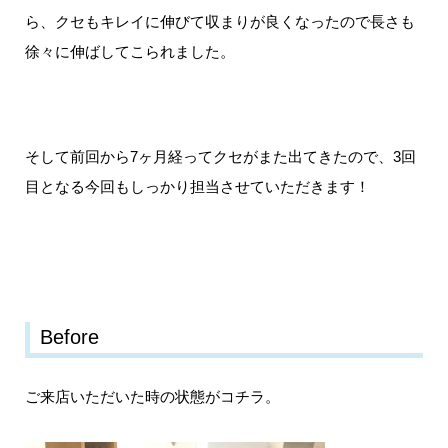
すし、パッと見ではそこまでクセも出てないように感じますが、中を見てみると↓少しう
ら、クセもキレイに伸びて収まりが良くなったので長さも
ねりがでてますね。め...
徐々に伸ばしてこられました。
そして前回から7ヶ月経ってクセがまた出てきたので、3回
目となる今回もしっかり担当させていただきます！
Before
ご来店いただいた時の状態がコチラ。