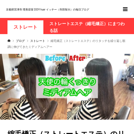
京都府宮津市 理美容室 DDY hair イッチー（市田智大）の毎日ブログ
ストレートエステ（縮毛矯正）にまつわ
ストレート
る話
ブログ
ストレート
縮毛矯正（ストレートエステ）のリタッチを繰り返し順
調に伸びてきたミディアムヘアー
縮毛矯正（ストレートエステ）のリ