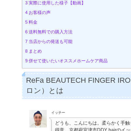
3
実際に使用した様子【動画】
4
お客様の声
5
料金
6
送料無料での購入方法
7
当店からの発送も可能
8
まとめ
9
併せて使いたいオススメホームケア商品
ReFa BEAUTECH FING
ロン）とは
イッチー
どうも、こんにちは。柔らかく手触
得意、京都府宮津市DDY hairのイ