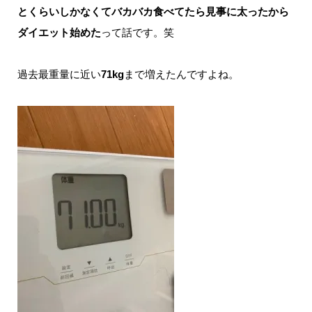
とくらいしかなくてバカバカ食べてたら見事に太ったから
り〜】がテイクアウト営業されてるので「たこ焼き」と「せせりのか
ら揚...
ダイエット始めた
って話です。笑
過去最重量に近い
71kg
まで増えたんですよね。