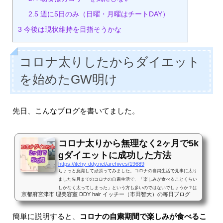
2.5
週に5日のみ（日曜・月曜はチートDAY）
3
今後は現状維持を目指そうかな
コロナ太りしたからダイエット
を始めたGW明け
先日、こんなブログを書いてました。
コロナ太りから無理なく2ヶ月で5k
gダイエットに成功した方法
https://itchy-ddy.net/archives/19689
ちょっと意識して頑張ってみました。コロナの自粛生活で見事に太り
ました先月までのコロナの自粛生活で、「楽しみが食べることくらい
しかなく太ってしまった」という方も多いのではないでしょうか？は
京都府宮津市 理美容室 DDY hair イッチー（市田智大）の毎日ブログ
い、僕もその1人です。笑普段されてない飲食店のテイクアウトなど
も利用することでとても美味しい食生活だったのでメンタル的にはと
てもアリでしたが♪【和〜なごみ〜】がテイクアウト営業されてるの
簡単に説明すると、
コロナの自粛期間で楽しみが食べるこ
で「鶏の唐揚げ」と「だし巻き玉子」を買ってきた！【鳳〜おおと