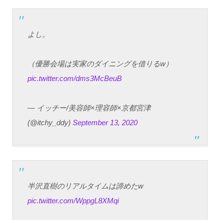
よし。
（優勝会場は実家のダイニングを借りるw）
pic.twitter.com/dms3McBeuB
— イッチー/美容師×理容師×京都宮津
(@itchy_ddy)
September 13, 2020
半沢直樹のリアルタイムは諦めたw
pic.twitter.com/WppgL8XMqi