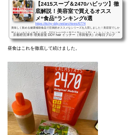
【2415スープ＆2470ハビッツ】徹
底解説！美容室で買えるオスス
メ“食品”ランキング6選
https://itchy-ddy.net/archives/6774
美味しく飲める健康補助食品で圧倒的オススメなシリーズを入荷しました！美容室でしか
買えないオススメ食品この度、DDY hairで扱う商品を新たに入荷しました！これこれ！楽
京都府宮津市 理美容室 DDY hair イッチー（市田智大）の毎日ブログ
しみに待ってたんですよ！！ドドーーン！！この袋たち、何かと言うと食品です！そう、
髪にまつわるものではありません！でも、美容室でしか買えない『美容室専売品』なんで
昼食はこれを徹底して続けました。
す！！このメーカーさんは『美と健康は共通している』というコンセプトから、まずは
『身体を健康にするための食品を作る』ことを始めたそうです。そして生まれたのがこれ
らの商品！少し前か...