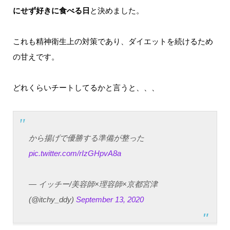
にせず好きに食べる日
と決めました。
これも精神衛生上の対策であり、ダイエットを続けるため
の甘えです。
どれくらいチートしてるかと言うと、、、
から揚げで優勝する準備が整った
pic.twitter.com/rIzGHpvA8a
— イッチー/美容師×理容師×京都宮津
(@itchy_ddy)
September 13, 2020