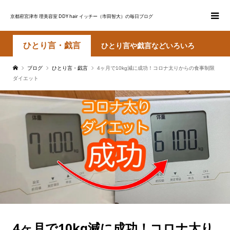
京都府宮津市 理美容室 DDY hair イッチー（市田智大）の毎日ブログ
ひとり言・戯言
ひとり言や戯言などいろいろ
ブログ
ひとり言・戯言
4ヶ月で10kg減に成功！コロナ太りからの食事制限
ダイエット
4ヶ月で10kg減に成功！コロナ太り