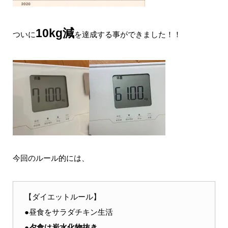
10kg減
ついに
を達成する事ができました！！
今回のルール的には、
【ダイエットルール】
●昼食をサラダチキン生活
●
夕食は炭水化物抜き