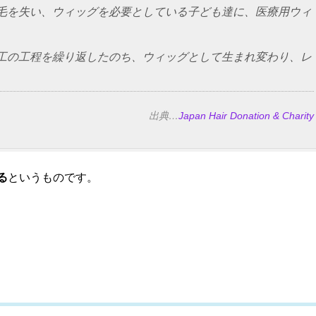
毛を失い、ウィッグを必要としている子ども達に、医療用ウィ
。
工の工程を繰り返したのち、ウィッグとして生まれ変わり、レ
出典…
Japan Hair Donation & Charity
る
というものです。