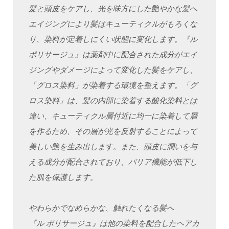
髪と頭皮をケアし、光を味方にした艷やかな髪へ
エイジングにより髪はキューティクルがもろくな
り、染料が定着しにくい状態に変化します。『ル
ポリサージュ』は薬剤中に配合された成分がエイ
ジングやダメージによって変化した髪をケアし、
「グロス染料」が染着する環境を整えます。「グ
ロス染料」は、髪の内部に染着する酸化染料とは
違い、キューティクル層付近に均一に染着して層
を作るため、その層が光を反射することによって
美しい艶を生み出します。また、頭皮に潤いを与
える成分が配合されており、バリア機能が低下し
た肌を保護します。
やわらかでなめらかな、触れたくなる髪へ
『ル ポリサージュ』は他の染料を配合したヘアカ