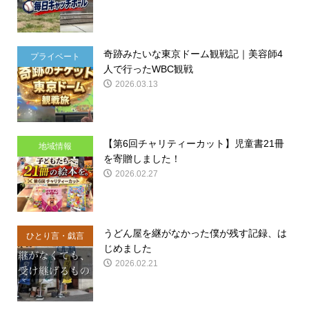
奇跡みたいな東京ドーム観戦記｜美容師4
プライベート
人で行ったWBC観戦
2026.03.13
【第6回チャリティーカット】児童書21冊
地域情報
を寄贈しました！
2026.02.27
うどん屋を継がなかった僕が残す記録、は
ひとり言・戯言
じめました
2026.02.21