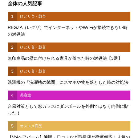
全体の人気記事
1
ひとり言・戯言
REGZA（レグザ）でインターネットやWi-Fiが接続できない時
の対処法
2
ひとり言・戯言
無印良品の壁に付けられる家具が落ちた時の対処法【3選】
3
ひとり言・戯言
洗濯機の「洗濯槽の隙間」にスマホや物を落とした時の対処法
4
美容室
台風対策として窓ガラスにダンボールを外側ではなく内側に貼
った！
5
オススメ商品
【Voiヘアバーム】通販・口コミなど取扱店が徹底解説！人気の