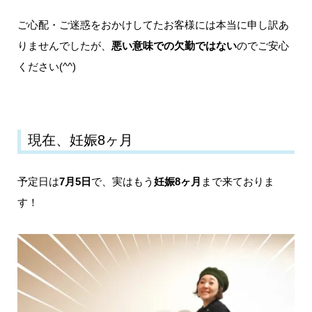
ご心配・ご迷惑をおかけしてたお客様には本当に申し訳あ
りませんでしたが、
悪い意味での欠勤ではない
のでご安心
ください(^^)
現在、妊娠8ヶ月
予定日は
7月5日
で、実はもう
妊娠8ヶ月
まで来ておりま
す！