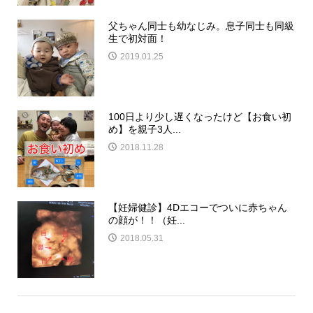
父ちゃん同士も幼なじみ。息子同士も同級
生で初対面！
2019.01.25
100日より少し遅くなったけど【お食い初
め】を親子3人...
2018.11.28
【妊婦健診】4Dエコーでついに赤ちゃん
の顔が！！（妊...
2018.05.31