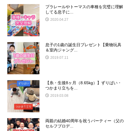
プラレールやトーマスの車種を完璧に理解
してる息子に...
2020.04.27
息子の1歳の誕生日プレゼント【乗物玩具
＆室内ジャング...
2019.07.11
【糸・生後8ヶ月（8.65kg）】ずりばい・
つかまり立ちを...
2019.03.08
両親の結婚40周年を祝うパーティー（父の
セルフプロデ...