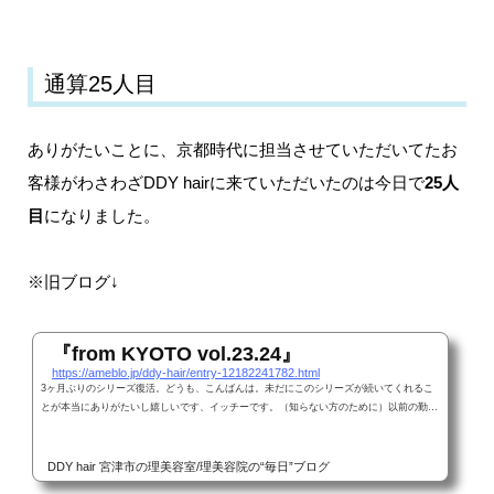
通算25人目
ありがたいことに、京都時代に担当させていただいてたお
客様がわさわざDDY hairに来ていただいたのは今日で
25人
目
になりました。
※旧ブログ↓
『from KYOTO vol.23.24』
https://ameblo.jp/ddy-hair/entry-12182241782.html
3ヶ月ぶりのシリーズ復活。どうも、こんばんは。未だにこのシリーズが続いてくれるこ
とが本当にありがたいし嬉しいです、イッチーです。（知らない方のために）以前の勤…
DDY hair 宮津市の理美容室/理美容院の“毎日”ブログ