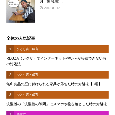
月（閑散期）」
2018.01.12
全体の人気記事
1
ひとり言・戯言
REGZA（レグザ）でインターネットやWi-Fiが接続できない時
の対処法
2
ひとり言・戯言
無印良品の壁に付けられる家具が落ちた時の対処法【3選】
3
ひとり言・戯言
洗濯機の「洗濯槽の隙間」にスマホや物を落とした時の対処法
4
美容室