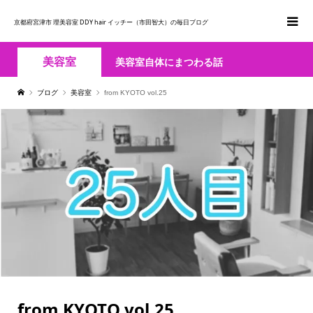
京都府宮津市 理美容室 DDY hair イッチー（市田智大）の毎日ブログ
美容室
美容室自体にまつわる話
ブログ
美容室
from KYOTO vol.25
from KYOTO vol.25