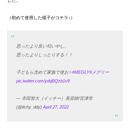
した。
（初めて使用した様子がコチラ↓）
思ったより良い匂いやし、
思ったよりしっとりする！！
子どもら含めて家族で使お✨
#MEGLY
#メグリー
pic.twitter.com/ydqBQzb1v9
— 市田智大（イッチー）美容師/宮津市
(@itchy_ddy)
April 27, 2022