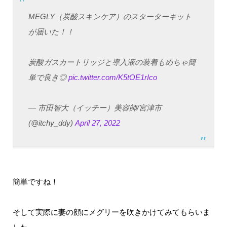
MEGLY（炭酸スキンケア）のスターターキット
が届いた！！
炭酸ガスカートリッジと導入液の装着もめちゃ簡
単で良き◎
pic.twitter.com/K5tOE1rIco
— 市田智大（イッチー）美容師/宮津市
(@itchy_ddy)
April 27, 2022
簡単ですね！
そして実際に妻の顔にメグリーを吹きかけてみてもらいま