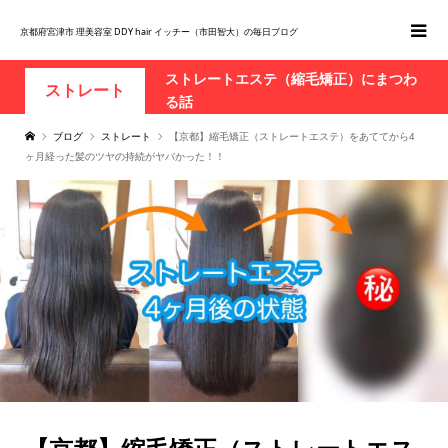
京都府宮津市 理美容室 DDY hair イッチー（市田智大）の毎日ブログ
ストレートエステ（縮毛矯正）にまつわ
ストレート
る話
ブログ
ストレート
【京都】縮毛矯正（ストレートエステ）をあててから4
ヶ月経った髪のツヤの持続がヤバかった！！