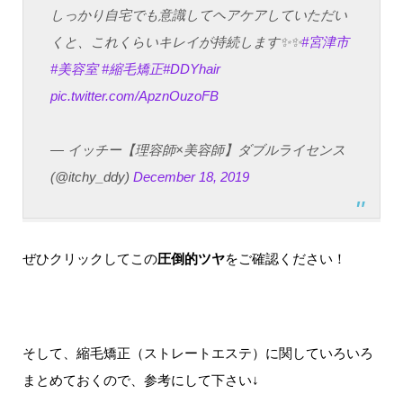
しっかり自宅でも意識してヘアケアしていただい
くと、これくらいキレイが持続します✨✨
#宮津市
#美容室
#縮毛矯正
#DDYhair
pic.twitter.com/ApznOuzoFB
— イッチー【理容師×美容師】ダブルライセンス
(@itchy_ddy)
December 18, 2019
ぜひクリックしてこの
圧倒的ツヤ
をご確認ください！
そして、縮毛矯正（ストレートエステ）に関していろいろ
まとめておくので、参考にして下さい↓