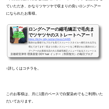
ていただき、かなりツヤツヤで収まりの良いロングヘアー
になられたお客様。
ロングヘアーの縮毛矯正で毛先ま
でツヤツヤのストレートヘアー！
https://itchy-ddy.net/archives/14495
既存のお客様でもブログを見てストレートスタイルへ移行される方も
増えてきてます！収まりの良いストレートをご希望された既存のロン
グヘアーのお客様当店の大人気縮毛矯正メニューであるストレートエ
京都府宮津市 理美容室 DDY hair イッチー（市田智大）の毎日ブログ
ステのお客様施術例です。今回のお客様は以前から当店にお越し頂い
てる常連様です。当店のSNSも見ていただいてるのですが、僕の縮毛
矯正（ストレートエステ）推しの投稿が増えてきてるので、そのお客
↑詳しくはコチラを。
様とこんなやりとりがありました。最近挙がってるストレートエステ
ってすごいですね！やりたくなってます！めっちゃ良いですよ！◯◯
さん...
このお客様は、月に1度のペースで白髪染めでもご利用いた
だいております。