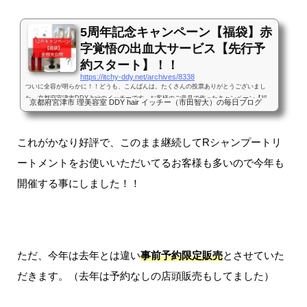
5周年記念キャンペーン【福袋】赤
字覚悟の出血大サービス【先行予
約スタート】！！
https://itchy-ddy.net/archives/8338
ついに全容が明らかに！！どうも、こんばんは。たくさんの投票ありがとうございまし
た、京都府宮津市DDY hairのイッチーです。お客様のご意見で作ったキャンペーン【福
京都府宮津市 理美容室 DDY hair イッチー（市田智大）の毎日ブログ
袋】先日こんなブログを投稿してました。1ヶ月かけてお客様にアンケートを取った結
果、12月のキャンペーンは福袋にします！という内容。その福袋の詳細をご説明させてい
ただきます！12月販売の福袋（数量限定）12月にご来店いただいた際の店頭販売の福袋で
これがかなり好評で、このまま継続してRシャンプートリ
す。3種類ご用意しましたが、数量限定にて販売させていただきます。（売り切れた場合
はその場でお渡しできない...
ートメントをお使いいただいてるお客様も多いので今年も
開催する事にしました！！
ただ、今年は去年とは違い
事前予約限定販売
とさせていた
だきます。（去年は予約なしの店頭販売もしてました）