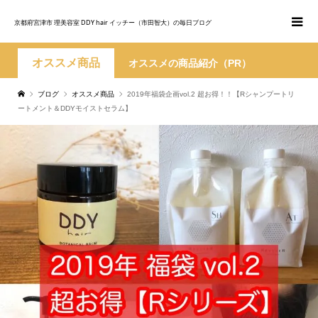
京都府宮津市 理美容室 DDY hair イッチー（市田智大）の毎日ブログ
オススメ商品
オススメの商品紹介（PR）
ブログ
オススメ商品
2019年福袋企画vol.2 超お得！！【Rシャンプートリ
ートメント＆DDYモイストセラム】