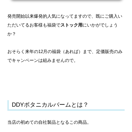
品で#洗い流さないトリートメント を製作しました！！ ・ ・ 【DDY Moist Serum】 定
価 ¥1,200 （100ml） ・ ・ ラベルデザインを妻に頼み、ボトルも簡易化することで製作
コストを極限まで削り、中身にこだわり低価格高品質の自信作です！ ・ ・ そして！！
発売開始以来爆発的人気になってますので、既にご購入い
デビ...
ただいてるお客様も福袋で
ストック用
にいかがでしょう
か？
おそらく来年の12月の福袋（あれば）まで、定価販売のみ
でキャンペーンは組みませんので。
DDYボタニカルバームとは？
当店の初めての自社製品となるこの商品。