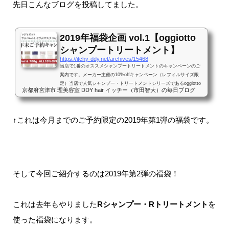
先日こんなブログを投稿してました。
2019年福袋企画 vol.1【oggiotto
シャンプートリートメント】
https://itchy-ddy.net/archives/15468
当店で1番のオススメシャンプートリートメントのキャンペーンのご
案内です。メーカー主催の10%offキャンペーン（レフィルサイズ限
定）当店で人気シャンプー・トリートメントシリーズであるoggiotto
京都府宮津市 理美容室 DDY hair イッチー（市田智大）の毎日ブログ
（オッジィオット）。少し値は張るのですが、シャンプートリートメ
ントの質では抜群にオススメなこの商品。この度、メーカー主催のキ
ャンペーンが開催されることになりました！これに合わせて、去年好
↑これは今月までのご予約限定の2019年第1弾の福袋です。
評だった当店の福袋キャンペーンと合わせて企画いたしますので、す
でに使っていただいてる方には必見の情報です！概要oggiottoシリー
ズの...
そして今回ご紹介するのは2019年第2弾の福袋！
これは去年もやりました
Rシャンプー・Rトリートメント
を
使った福袋になります。