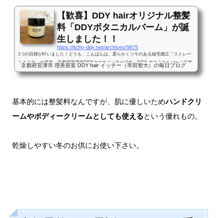
【歓喜】DDY hairオリジナル整髪
料「DDYボタニカルバーム」が誕
生しました！！
https://itchy-ddy.net/archives/9875
1つの目標が叶いました！どうも、こんばんは。柔らかくツヤのある縮毛矯正『ストレー
トエステ』が得意、京都府宮津市DDY hairのイッチーです。DDY ボタニカルバーム以前
京都府宮津市 理美容室 DDY hair イッチー（市田智大）の毎日ブログ
から自分のお店のロゴが入った自社製品のオリジナル整髪料をいつか作りたいな〜と思っ
ていたのですが、ついにその目標が叶いました！！そういうお話をいただいてから数ヶ
月、密かに進めていたこの企画。少しずつやりとりを重ねて、ついにその完成品が届きま
したー！！！DDY ボタニカルバーム ¥2,300（税別）いや〜ホント嬉しいですね！！で
基本的には整髪料なんですが、肌に優しいため
ハンドクリ
は、このオリジナル整髪料...
ームやボディークリームとしても使える
という優れもの。
乾燥しやすい冬のお供にお使い下さい。