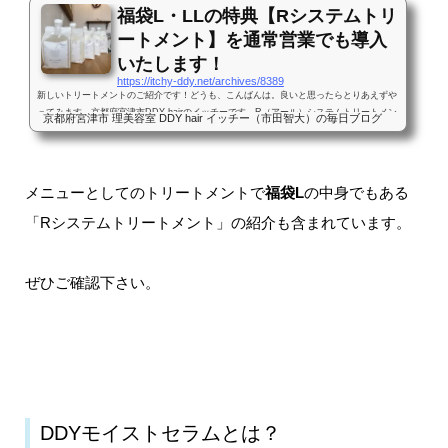
福袋L・LLの特典【Rシステムトリ
ートメント】を通常営業でも導入
いたします！
https://itchy-ddy.net/archives/8389
新しいトリートメントのご紹介です！どうも、こんばんは。良いと思ったらとりあえずや
ってみます、京都府宮津市DDY hairのイッチーです。R（アール）システムトリートメン
京都府宮津市 理美容室 DDY hair イッチー（市田智大）の毎日ブログ
ト福袋の目玉商品であるRシャンプー・Rトリートメントがコチラ↓これに相性バッチリな
システムトリートメント（美容室で行うサロントリートメントメニュー）を本日正式に仕
入れました。正式には、相性バッチリというよりむしろこれ自体がサロントリートメント
で実際に使用しているシャンプートリートメントです。では、その詳細を改めてご説明い
メニューとしてのトリートメントで
福袋L
の中身でもある
たします！工程工程...
「Rシステムトリートメント」の紹介も含まれています。
ぜひご確認下さい。
DDYモイストセラムとは？