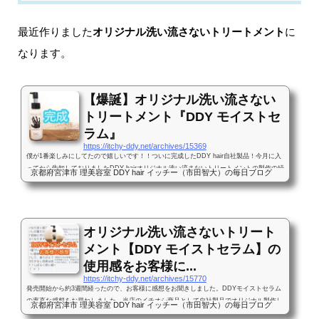
最近作りました
オリジナル洗い流さないトリートメント
に
なります。
【爆誕】オリジナル洗い流さない
トリートメント『DDY モイストセ
ラム』
https://itchy-ddy.net/archives/15369
僕が1番楽しみにしてたので嬉しいです！！ついに完成したDDY hair自社製品！今月に入
ってから告知しておりましたDDY hairオリジナル洗い流さないトリートメントの製作の続
京都府宮津市 理美容室 DDY hair イッチー（市田智大）の毎日ブログ
編にして最終回です。今回の商品のコンセプトは、整髪料を付けない方の髪の保湿剤で
す。当店のお客様でも、意外と仕上げの時にナチュラルに何もつけないのを希望される方
も多いのですが、やはり乾燥や紫外線からのダメージを予防するためには何かしらつけて
いただくのが良いです。✔Point特に秋〜冬の時期は肌だけでなく髪も乾燥します。ですの
で、整髪料が...
オリジナル洗い流さないトリート
メント【DDY モイストセラム】の
使用感をお客様に...
https://itchy-ddy.net/archives/15770
発売開始から約3週間経ったので、お客様に感想をお聞きしました。DDYモイストセラム
の率直な感想をお尋ねしました。当店のイチオシ商品として自社製品でオリジナル製作し
京都府宮津市 理美容室 DDY hair イッチー（市田智大）の毎日ブログ
ましたDDYモイストセラム。 この投稿をInstagramで見る DDY hairオリジナル・自社製