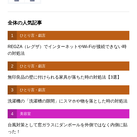
全体の人気記事
1
ひとり言・戯言
REGZA（レグザ）でインターネットやWi-Fiが接続できない時
の対処法
2
ひとり言・戯言
無印良品の壁に付けられる家具が落ちた時の対処法【3選】
3
ひとり言・戯言
洗濯機の「洗濯槽の隙間」にスマホや物を落とした時の対処法
4
美容室
台風対策として窓ガラスにダンボールを外側ではなく内側に貼
った！