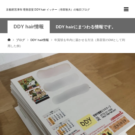
京都府宮津市 理美容室 DDY hair イッチー（市田智大）の毎日ブログ
DDY hair情報
DDY hairにまつわる情報です。
ブログ
DDY hair情報
年賀状を年内に届かせる方法（美容室のDMとして利
用した例）