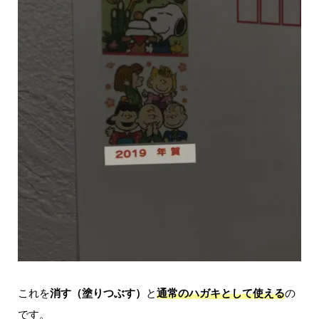
これを
消す（塗りつぶす）
と
通常のハガキとして使える
の
です。