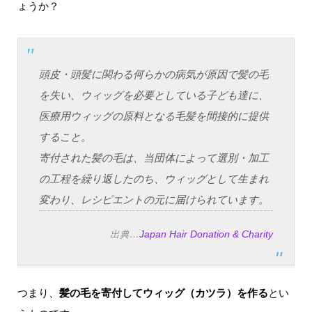
ょうか？
頭皮・頭髪に関わる何らかの病気が原因で髪の毛
を失い、ウィッグを必要としている子ども達に、
医療用ウィッグの原料となる毛髪を間接的に提供
すること。
寄付された髪の毛は、当団体によって選別・加工
の工程を繰り返したのち、ウィッグとして生まれ
変わり、レシピエントの元に届けられています。
出典…
Japan Hair Donation & Charity
つまり、
髪の毛を寄付してウィッグ（カツラ）を作る
とい