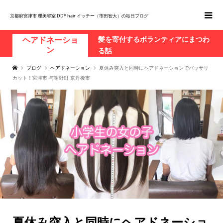
京都府宮津市 理美容室 DDY hair イッチー（市田智大）の毎日ブログ
髪を寄付するボランティアにまつわ
ヘアドネーショ
ン
る話
ブログ
ヘアドネーション
夏休み突入と同時にヘアドネーションでバッサリ
カット！宮津市 与謝野町 京丹後市
夏休み突入と同時にヘアドネーショ