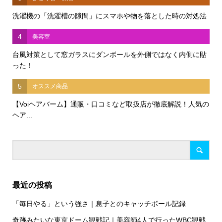
洗濯機の「洗濯槽の隙間」にスマホや物を落とした時の対処法
4
美容室
台風対策として窓ガラスにダンボールを外側ではなく内側に貼
った！
5
オススメ商品
【Voiヘアバーム】通販・口コミなど取扱店が徹底解説！人気の
ヘア...
最近の投稿
「毎日やる」という強さ｜息子とのキャッチボール記録
奇跡みたいな東京ドーム観戦記｜美容師4人で行ったWBC観戦