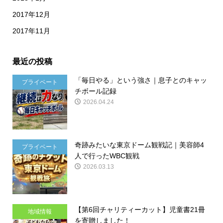
2017年12月
2017年11月
最近の投稿
「毎日やる」という強さ｜息子とのキャッ
プライベート
チボール記録
2026.04.24
奇跡みたいな東京ドーム観戦記｜美容師4
プライベート
人で行ったWBC観戦
2026.03.13
【第6回チャリティーカット】児童書21冊
地域情報
を寄贈しました！