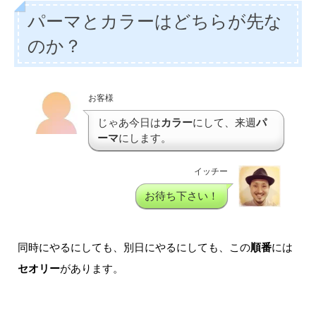
パーマとカラーはどちらが先な
のか？
お客様
じゃあ今日は
カラー
にして、来週
パ
ーマ
にします。
イッチー
お待ち下さい！
同時にやるにしても、別日にやるにしても、この
順番
には
セオリー
があります。