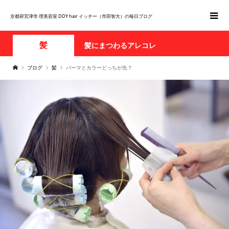
京都府宮津市 理美容室 DDY hair イッチー（市田智大）の毎日ブログ
髪
髪にまつわるアレコレ
ブログ
髪
パーマとカラーどっちが先？