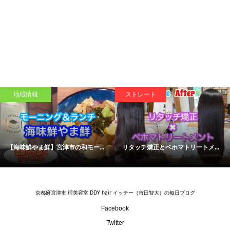
ストレート
プライベート
の和モー...
リタッチ矯正とベホマトリートメ...
【成長日記】3ヶ月経っ
京都府宮津市 理美容室 DDY hair イッチー（市田智大）の毎日ブログ
Facebook
Twitter