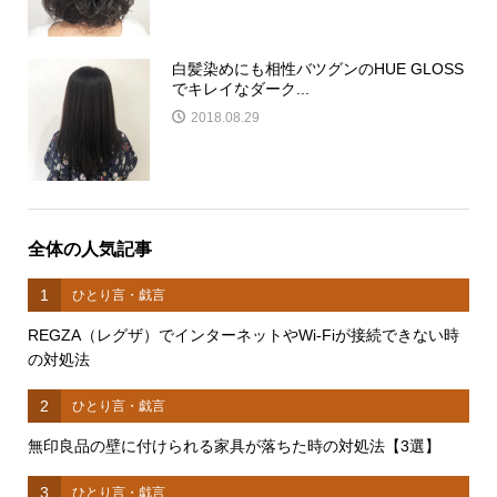
白髪染めにも相性バツグンのHUE GLOSS
でキレイなダーク...
2018.08.29
全体の人気記事
1
ひとり言・戯言
REGZA（レグザ）でインターネットやWi-Fiが接続できない時
の対処法
2
ひとり言・戯言
無印良品の壁に付けられる家具が落ちた時の対処法【3選】
3
ひとり言・戯言