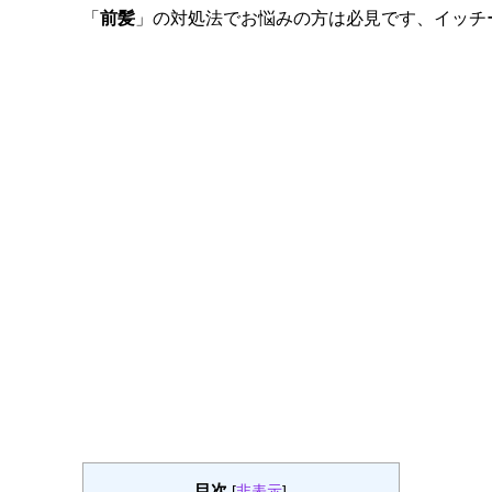
「
前髪
」の対処法でお悩みの方は必見です、イッチ
目次
[
非表示
]