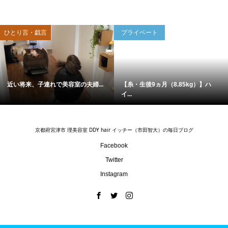
ひとり言・戯言
プライベート
近い将来、子連れで美容室の夫婦...
【糸・生後9ヵ月（8.85kg）】ハ
イ...
京都府宮津市 理美容室 DDY hair イッチー（市田智大）の毎日ブログ
Facebook
Twitter
Instagram