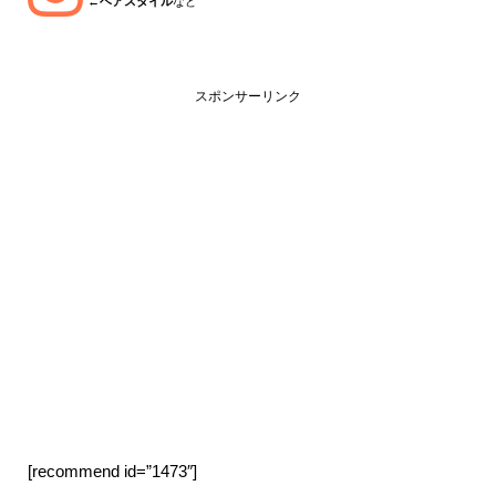
←
ヘアスタイル
など
スポンサーリンク
[recommend id=”1473″]