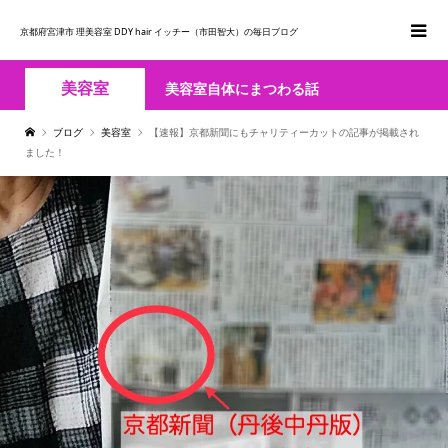
京都府宮津市 理美容室 DDY hair イッチー（市田智大）の毎日ブログ
美容室
美容室自体にまつわる話
ブログ
美容室
【速報】京都新聞にもチャリティーカットの記事が掲載され
ました！