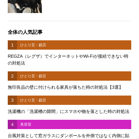
全体の人気記事
1
ひとり言・戯言
REGZA（レグザ）でインターネットやWi-Fiが接続できない時
の対処法
2
ひとり言・戯言
無印良品の壁に付けられる家具が落ちた時の対処法【3選】
3
ひとり言・戯言
洗濯機の「洗濯槽の隙間」にスマホや物を落とした時の対処法
4
美容室
台風対策として窓ガラスにダンボールを外側ではなく内側に貼