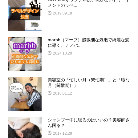
メントのラベ...
2019.09.18
marbb（マーブ）超微細な気泡で綺麗な髪
に導く、ナノバ...
2024.10.20
美容室の「忙しい月（繁忙期）」と「暇な
月（閑散期）」
2018.01.12
シャンプー中に寝るのはいいの？美容師さ
ん困る？
2017.12.28