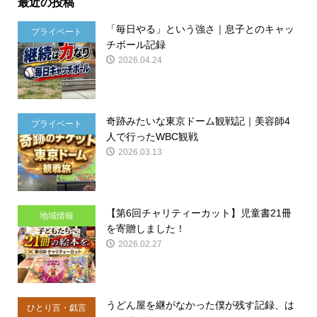
最近の投稿
「毎日やる」という強さ｜息子とのキャッ
プライベート
チボール記録
2026.04.24
奇跡みたいな東京ドーム観戦記｜美容師4
プライベート
人で行ったWBC観戦
2026.03.13
【第6回チャリティーカット】児童書21冊
地域情報
を寄贈しました！
2026.02.27
うどん屋を継がなかった僕が残す記録、は
ひとり言・戯言