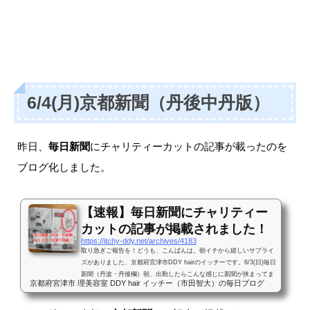
6/4(月)京都新聞（丹後中丹版）
昨日、
毎日新聞
にチャリティーカットの記事が載ったのを
ブログ化しました。
【速報】毎日新聞にチャリティー
カットの記事が掲載されました！
https://itchy-ddy.net/archives/4183
取り急ぎご報告を！どうも、こんばんは。朝イチから嬉しいサプライ
ズがありました、京都府宮津市DDY hairのイッチーです。6/3(日)毎日
新聞（丹波・丹後欄）朝、出勤したらこんな感じに新聞が挟まってま
京都府宮津市 理美容室 DDY hair イッチー（市田智大）の毎日ブログ
した。ん？普通の新聞取ってないけどな？？と思ったら！！取材記事
掲載誌とな？！そう、実は昨日のブログにしてたチャリティーカット
の寄贈の時、この時に新聞記者の方も取材に来ていただいてたんです