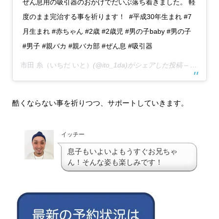
ぜん息用の吸引器のおかげでだいぶ落ち着きました。 軽
度のまま完治する事を祈ります！ #平成30年生まれ #7
月生まれ #赤ちゃん #2歳 #2歳児 #男の子baby #男の子
#男子 #親バカ #親バカ部 #ぜん息 #吸引器
市田 糸（いちだ いと）
(@ito_1da)がシェアした投稿 –
2020年
酷くならない事を祈りつつ、サポートしていきます。
イッチー
息子もいよいよもうすぐお兄ちゃ
ん！そんな姿も楽しみです！