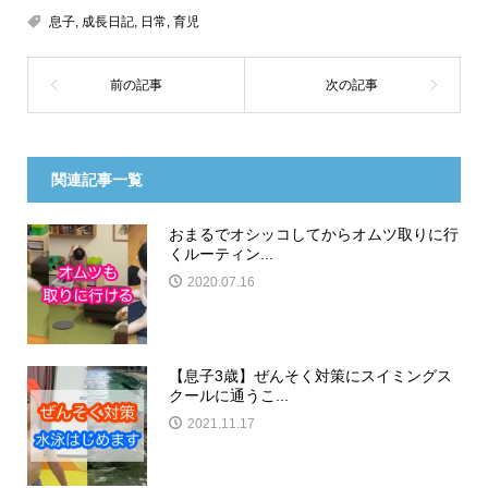
息子
,
成長日記
,
日常
,
育児
関連記事一覧
おまるでオシッコしてからオムツ取りに行
くルーティン...
2020.07.16
【息子3歳】ぜんそく対策にスイミングス
クールに通うこ...
2021.11.17