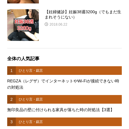
【妊婦健診】妊娠38週3200g（でもまだ生
まれそうにない）
2018.06.22
全体の人気記事
1
ひとり言・戯言
REGZA（レグザ）でインターネットやWi-Fiが接続できない時
の対処法
2
ひとり言・戯言
無印良品の壁に付けられる家具が落ちた時の対処法【3選】
3
ひとり言・戯言