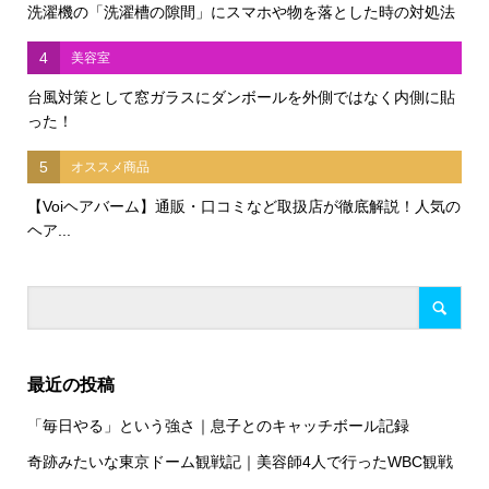
洗濯機の「洗濯槽の隙間」にスマホや物を落とした時の対処法
4
美容室
台風対策として窓ガラスにダンボールを外側ではなく内側に貼
った！
5
オススメ商品
【Voiヘアバーム】通販・口コミなど取扱店が徹底解説！人気の
ヘア...
最近の投稿
「毎日やる」という強さ｜息子とのキャッチボール記録
奇跡みたいな東京ドーム観戦記｜美容師4人で行ったWBC観戦