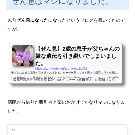
ぜん息はマシになりました。
以前
ぜん息になった
になったというブログを書いてたので
すが、
【ぜん息】2歳の息子が父ちゃんの
嫌な遺伝を引き継いでしまいまし
た。
https://itchy-ddy.net/archives/21452
子どもには嫌な遺伝が引き継ぐあるある。ゼーゼー息してると思って病院に行った2歳に
なる息子が、ここ数日少し鼻詰まりのような症状で息がしづらそうでした。しっかり寝付
京都府宮津市 理美容室 DDY hair イッチー（市田智大）の毎日ブログ
けてないようだったのと微熱もあった事から今日は保育園を休ませて病院に連れて行くこ
とに。本人は元気ですし薬さえもらえたらいいやと思ってたのですが、少し心配してたの
は『ゼーゼー』息をしてた事です。これ、もしかして《ぜん息》なのでは？ぜん息と診断
された嫌な予感が当たりました。やはりぜん息の診断を受けました。というのも父親であ
病院から借りた吸引器と薬のおかげでかなりマシになりま
る僕も小さい頃ぜん...
した。