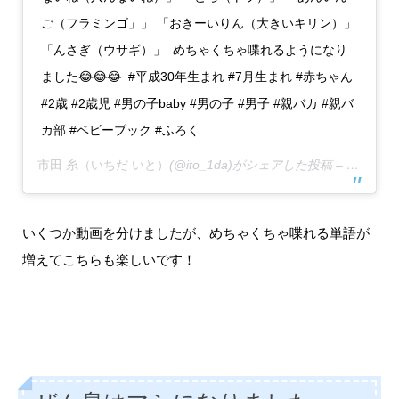
ご（フラミンゴ」」 「おきーいりん（大きいキリン）」
「んさぎ（ウサギ）」 めちゃくちゃ喋れるようになり
ました😂😂😂 #平成30年生まれ #7月生まれ #赤ちゃん
#2歳 #2歳児 #男の子baby #男の子 #男子 #親バカ #親バ
カ部 #ベビーブック #ふろく
市田 糸（いちだ いと）
(@ito_1da)がシェアした投稿 –
2020年
いくつか動画を分けましたが、めちゃくちゃ喋れる単語が
増えてこちらも楽しいです！