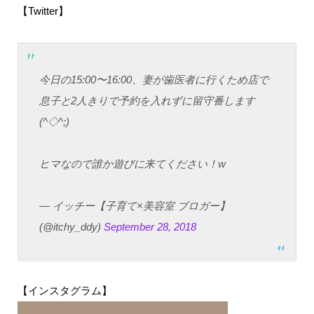
【Twitter】
今日の15:00〜16:00、妻が歯医者に行くため店で
息子と2人きりで予約を入れずに留守番します
(^◇^;)
ヒマなので誰か遊びに来てください！w
— イッチー【子育て×美容室 ブロガー】
(@itchy_ddy)
September 28, 2018
【インスタグラム】