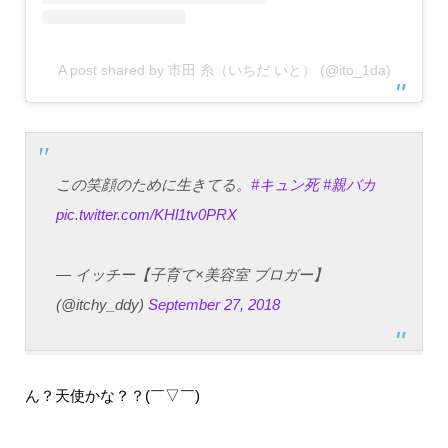
A post shared by 市田 糸（いちだ いと） (@ito_1da)
この笑顔のために生きてる。
#キュン死
#親バカ
pic.twitter.com/KHl1tv0PRX
— イッチー【子育て×美容室 ブロガー】
(@itchy_ddy)
September 27, 2018
ん？天使かな？？(￣▽￣)