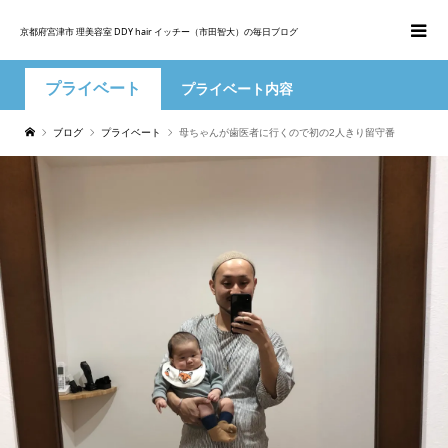
京都府宮津市 理美容室 DDY hair イッチー（市田智大）の毎日ブログ
プライベート
プライベート内容
ブログ
プライベート
母ちゃんが歯医者に行くので初の2人きり留守番