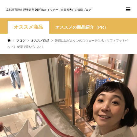
京都府宮津市 理美容室 DDY hair イッチー（市田智大）の毎日ブログ
オススメ商品
オススメの商品紹介（PR）
ブログ
オススメ商品
妊婦にはビルケンのスウェード生地（ソフトフットベ
ッド）が楽で良いらしい！