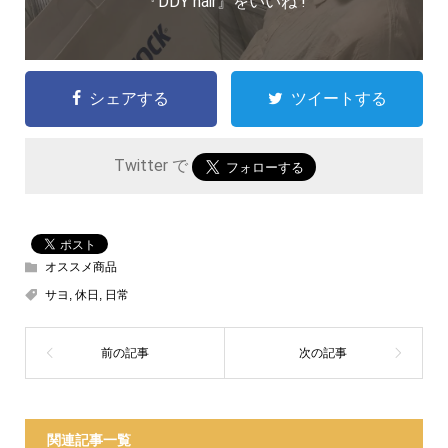
『DDY hair』をいいね !
シェアする
ツイートする
Twitter で
オススメ商品
サヨ
,
休日
,
日常
関連記事一覧