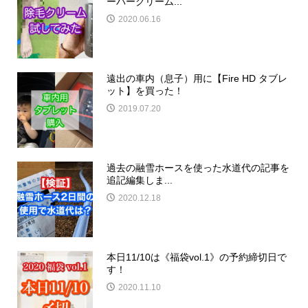
ーバークリーム...
2020.06.16
遠出の車内（息子）用に【Fire HD タブレ
ット】を買った！
2019.07.20
過去の融雪ホースを使った水道代の記事を
追記編集しま...
2020.12.18
本日11/10は《福袋vol.1》の予約締切日で
す！
2020.11.10