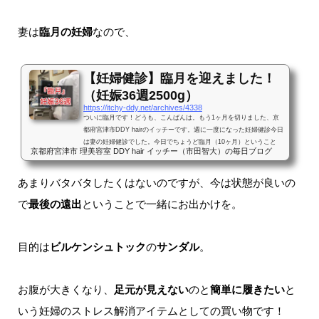
妻は
臨月の妊婦
なので、
【妊婦健診】臨月を迎えました！
（妊娠36週2500g）
https://itchy-ddy.net/archives/4338
ついに臨月です！どうも、こんばんは。もう1ヶ月を切りました、京
都府宮津市DDY hairのイッチーです。週に一度になった妊婦健診今日
は妻の妊婦健診でした。今日でちょうど臨月（10ヶ月）ということ
京都府宮津市 理美容室 DDY hair イッチー（市田智大）の毎日ブログ
で、ここからは週に一度の健診となります。いつものように昼間は運
転手のため店はお休みをいただいてました(^_^;)（今日は更にマタニ
ティーヨガも午後からあったため、出勤が16時でご迷惑をおかけしま
あまりバタバタしたくはないのですが、今は状態が良いの
した）言うことないくらい順調今回も診察室まで一緒に入らせてもら
で
最後の遠出
ということで一緒にお出かけを。
って、エコーの確認をさせていただきました(^^)今日で推定2566gで、
先...
目的は
ビルケンシュトック
の
サンダル
。
お腹が大きくなり、
足元が見えない
のと
簡単に履きたい
と
いう妊婦のストレス解消アイテムとしての買い物です！