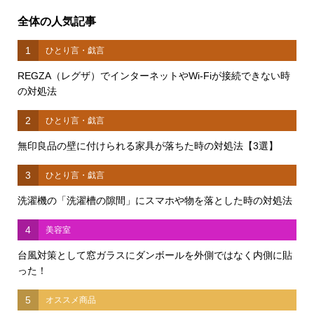
全体の人気記事
1
ひとり言・戯言
REGZA（レグザ）でインターネットやWi-Fiが接続できない時
の対処法
2
ひとり言・戯言
無印良品の壁に付けられる家具が落ちた時の対処法【3選】
3
ひとり言・戯言
洗濯機の「洗濯槽の隙間」にスマホや物を落とした時の対処法
4
美容室
台風対策として窓ガラスにダンボールを外側ではなく内側に貼
った！
5
オススメ商品