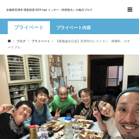
京都府宮津市 理美容室 DDY hair イッチー（市田智大）の毎日ブログ
プライベート
プライベート内容
ブログ
プライベート
【家族誕生日会】宮津市のレストラン「精養軒」のオ
ードブル