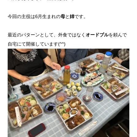
今回の主役は6月生まれの
母
と
姉
です。
最近のパターンとして、外食ではなく
オードブル
を頼んで
自宅にて開催しています(^^)