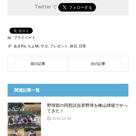
Twitter で
プライベート
あきRa
,
ちよMi
,
サヨ
,
プレゼント
,
休日
,
日常
関連記事一覧
野球部の同窓試合草野球を峰山球場でやっ
てきた！
2018.10.08