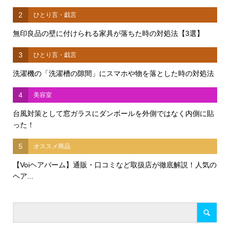
2
ひとり言・戯言
無印良品の壁に付けられる家具が落ちた時の対処法【3選】
3
ひとり言・戯言
洗濯機の「洗濯槽の隙間」にスマホや物を落とした時の対処法
4
美容室
台風対策として窓ガラスにダンボールを外側ではなく内側に貼
った！
5
オススメ商品
【Voiヘアバーム】通販・口コミなど取扱店が徹底解説！人気の
ヘア...