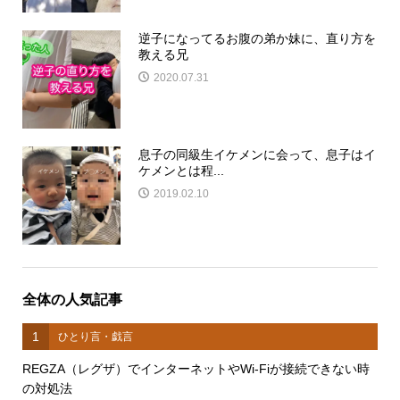
逆子になってるお腹の弟か妹に、直り方を
教える兄
2020.07.31
息子の同級生イケメンに会って、息子はイ
ケメンとは程...
2019.02.10
全体の人気記事
1
ひとり言・戯言
REGZA（レグザ）でインターネットやWi-Fiが接続できない時
の対処法