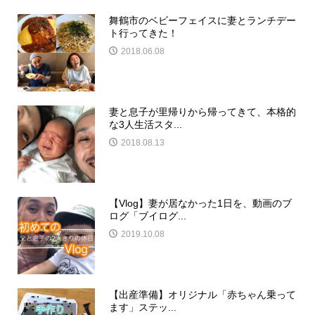
舞鶴市のベビーフェイスに妻とランチデー
ト行ってきた！
2018.06.08
妻と息子が里帰りから帰ってきて、本格的
な3人生活スタ...
2018.08.13
【Vlog】妻が居なかった1日を、動画のブ
ログ「ブイログ...
2019.10.08
【出産準備】オリジナル「赤ちゃん乗って
ます」ステッ...