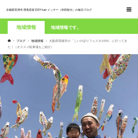
京都府宮津市 理美容室 DDY hair イッチー（市田智大）の毎日ブログ
地域情報
地域情報です。
ブログ
地域情報
大阪府高槻市の「こいのぼりフェスタ1000」に行ってき
た！（オススメ駐車場もご紹介）