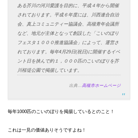
ある芥川の河川愛護を目的に、平成４年から開催
されております。平成６年度には、川西連合自治
会、真上コミュニティー協議会、高槻青年会議所
など、地元が主体となって創設した「こいのぼり
フェスタ１０００推進協議会」によって、運営さ
れております。毎年4月29日(祝日)に開催するイベ
ント日を挟んで約１，０００匹のこいのぼりを芥
川桜堤公園で掲揚しています。
出典…
高槻市ホームページ
毎年1000匹のこいのぼりを掲揚しているとのこと！
これは一見の価値ありそうですよね！