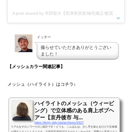
A post shared by 市田智大【宮津美容室/縮毛矯正/髪質改善/トリートメント】 (@itchy_ddy)
イッチー
撮らせていただきありがとうござい
ました！
【メッシュカラー関連記事】
メッシュ（ハイライト）はコチラ↓
ハイライトのメッシュ（ウィービ
ング）で立体感のある肩上ボブヘ
アー【京丹後市 与...
https://itchy-ddy.net/archives/4327
リアルなサロンワークのご紹介です！どうも、こんばんは。少し手を加えるだけで立体感
が増すスタイルもあります、京都府宮津市DDY hairのイッチーです。実際のお客様スタイ