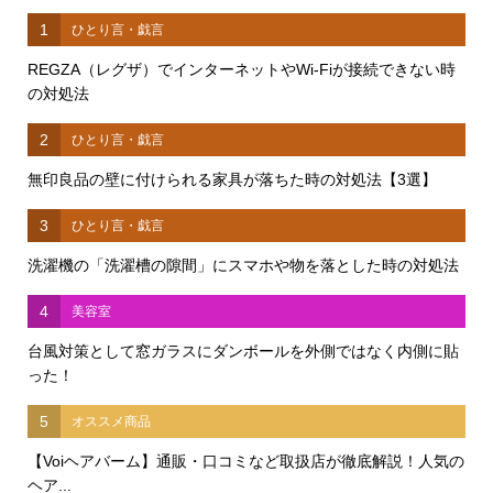
1
ひとり言・戯言
REGZA（レグザ）でインターネットやWi-Fiが接続できない時
の対処法
2
ひとり言・戯言
無印良品の壁に付けられる家具が落ちた時の対処法【3選】
3
ひとり言・戯言
洗濯機の「洗濯槽の隙間」にスマホや物を落とした時の対処法
4
美容室
台風対策として窓ガラスにダンボールを外側ではなく内側に貼
った！
5
オススメ商品
【Voiヘアバーム】通販・口コミなど取扱店が徹底解説！人気の
ヘア...