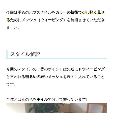
今回は重めのボブスタイルを
カラーの技術で
少し軽く見せ
る
ためにメッシュ（ウィービング）
を施術させていただき
ました。
スタイル解説
今回のスタイルの一番のポイントは先述にも
ウィービング
と言われる
明るめの細いメッシュ
を表面に入れていること
です。
全体とは別の色を
ホイル
で分けて塗っています↓