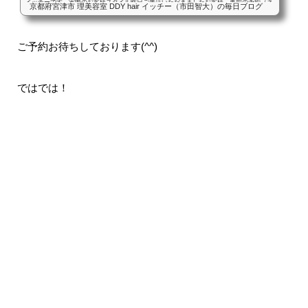
イッチーです。実際のお客様スタイル昨日ご来店いただきましたお客様。事前の予約（ネ
京都府宮津市 理美容室 DDY hair イッチー（市田智大）の毎日ブログ
ット予約）でのやりとり。全体はいつものアッシュ系の暗めでインナーカラーはピンクよ
りのラベンダー系が希望です。インナーカラーだけならブリーチしてもいいかなと思って
ます。当店では珍しいインナーカラーのご要望で、色味はブリーチオンカラーという施術
ご予約お待ちしております(^^)
をご希望だったので、その過程を撮らせていただきました(^^)えりあし付近のみブリーチ
インナーカラーと...
ではでは！