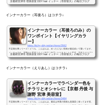
京都府宮津市 理美容室 DDY hair イッチー（市田智大）の毎日ブログ
ル先日ご来店いただきましたお客様。【施術メニュー】カット・カラー【スタイリング】
コテアイロン32mm使用【整髪料】ボタニカルバーム【料金】カット¥3,990・カラー¥6,3
70・イルミナカラー¥1,080・ウィービング（表面）¥2,160。計¥13,600（カラーキャンペ
インナーカラー（耳後ろ）はコチラ↓
ーンにて¥12,630）初めてご来店いただいた時はロングヘアーだったのですが、少しずつ
短くなり、肩上のボブ...
インナーカラー（耳後ろのみ）の
ワンポイント【イヤリングカラ
ー】
https://itchy-ddy.net/archives/3562
不定期仕事シリーズ！どうも、こんばんは。めったにない技術が最近続いて驚いてます、
イッチーです。実際のお客様スタイル昨日ご来店いただきましたお客様。耳後ろだけブリ
京都府宮津市 理美容室 DDY hair イッチー（市田智大）の毎日ブログ
ーチオンカラーで赤くしたいです！当店では珍しいインナーカラーのご要望で、色味はブ
リーチオンカラーという施術をご希望だったので、その過程を撮らせていただきました(^
^)耳後ろのみブリーチインナーカラーというのは、髪の内側の色を変えるというもので、
インナーカラー（えりあし）はコチラ↓
普段は分かりにくいけど前からチラッとだけ見えたり、耳にかけたりすると見えてくると
いうカラーリング...
インナーカラーでラベンダー色を
チラリとオシャレに【京都 丹後 与
謝野 宮津 美容室】
https://itchy-ddy.net/archives/3484
不定期仕事シリーズ！どうも、こんばんは。最近は本業の投稿も意識高く保ってます笑、