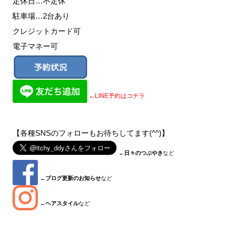
定休日…不定休
駐車場…2台あり
クレジットカード可
電子マネー可
←LINE予約はコチラ
【各種SNSのフォローもお待ちしてます(^^)】
←
日々のつぶやき
など
←
ブログ更新のお知らせ
など
←
ヘアスタイル
など