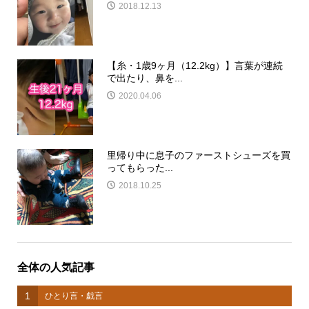
2018.12.13
【糸・1歳9ヶ月（12.2kg）】言葉が連続
で出たり、鼻を...
2020.04.06
里帰り中に息子のファーストシューズを買
ってもらった...
2018.10.25
全体の人気記事
1
ひとり言・戯言