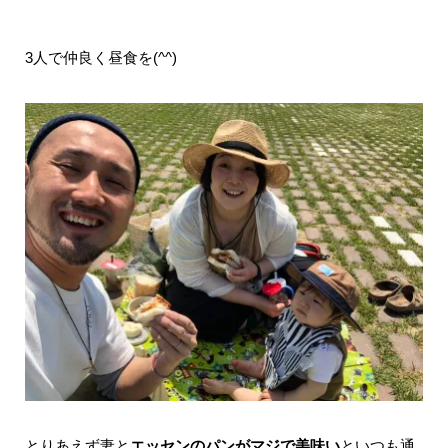
3人で仲良く昼食を(^^)
とりあえず妻と
エッセンのパンがマジで美味い
といつも通