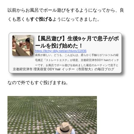
以前からお風呂でボール遊びをするようになってから、良
くも悪くも
すぐ投げる
ようになってきました。
【風呂遊び】生後9ヶ月で息子がボ
ールを投げ始めた！
https://itchy-ddy.net/archives/11836
成長が嬉しい。どうも、こんばんは。柔らかく手触りがツルツルの縮
毛矯正『ストレートエステ』が得意、京都府宮津市DDY hairのイッチ
ーです。お風呂でボール遊びを始めました最近のルーティンで息子と
京都府宮津市 理美容室 DDY hair イッチー（市田智大）の毎日ブログ
お風呂に入ってる時、湯船に浮く100均のボールを使って息子と遊ん
でます。（セクシーショットサービス）いい感じに掴めるし噛めるけ
ど食べれないって大きさのプラスチック製のボールが6個で100円で売
なので外でもすぐ投げますね。
ってて、めちゃくちゃコスパの良いオモチャwこれで遊ばせてみまし
ょう！サウスポー？これを持たせて、振りかぶって〜投げる！！そし
て...