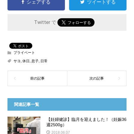
シェアする
ツイートする
Twitter で
プライベート
サヨ
,
休日
,
息子
,
日常
関連記事一覧
【妊婦健診】臨月を迎えました！（妊娠36
週2500g）
2018.06.07