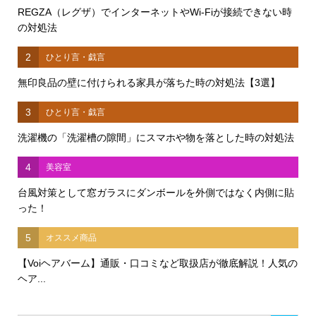
REGZA（レグザ）でインターネットやWi-Fiが接続できない時
の対処法
2
ひとり言・戯言
無印良品の壁に付けられる家具が落ちた時の対処法【3選】
3
ひとり言・戯言
洗濯機の「洗濯槽の隙間」にスマホや物を落とした時の対処法
4
美容室
台風対策として窓ガラスにダンボールを外側ではなく内側に貼
った！
5
オススメ商品
【Voiヘアバーム】通販・口コミなど取扱店が徹底解説！人気の
ヘア...