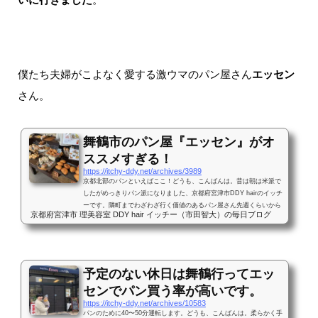
僕たち夫婦がこよなく愛する激ウマのパン屋さん
エッセン
さん。
舞鶴市のパン屋『エッセン』がオ
ススメすぎる！
https://itchy-ddy.net/archives/3989
京都北部のパンといえばここ！どうも、こんばんは。昔は朝は米派で
したがめっきりパン派になりました、京都府宮津市DDY hairのイッチ
ーです。隣町までわざわざ行く価値のあるパン屋さん先週くらいから
京都府宮津市 理美容室 DDY hair イッチー（市田智大）の毎日ブログ
妻が言ってました。そろそろエッセン行きたい！僕たち夫婦が大好き
なパン屋さんです。朝用の食パンのストックが切れてたので、休日を
利用して久しぶりに行ってきました(^-^)/エッセン（京都府舞鶴市）さ
ん。（久しぶり登場の妊娠9ヶ月の妻も、どんどんお腹が大きくなり
ました^_^）よし、今日もたくさん買うぞー！！店内の撮影を許し
予定のない休日は舞鶴行ってエッ
て...
センでパン買う率が高いです。
https://itchy-ddy.net/archives/10583
パンのために40〜50分運転します。どうも、こんばんは。柔らかく手