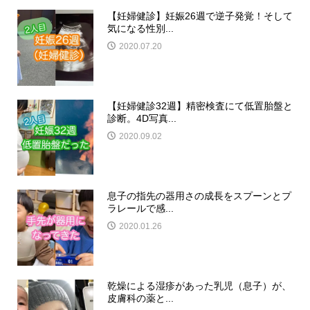
【妊婦健診】妊娠26週で逆子発覚！そして
気になる性別...
2020.07.20
【妊婦健診32週】精密検査にて低置胎盤と
診断。4D写真...
2020.09.02
息子の指先の器用さの成長をスプーンとプ
ラレールで感...
2020.01.26
乾燥による湿疹があった乳児（息子）が、
皮膚科の薬と...