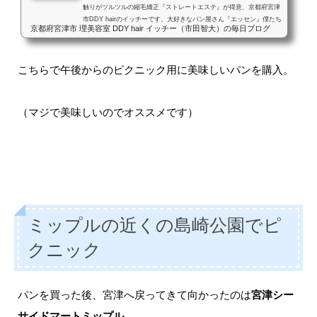
触りがツルツルの縮毛矯正『ストレートエステ』が得意、京都府宮津
市DDY hairのイッチーです。大好きなパン屋さん『エッセン』僕たち
京都府宮津市 理美容室 DDY hair イッチー（市田智大）の毎日ブログ
夫婦が頻繁ではないものの気に入って買いに行かせていただいてるパ
ン屋さんが隣町の舞鶴市にあります。予定のない休日はかなりの確率
でここへパンを買いに行ってるんではないでしょうか。いや、もはや
こちらで午後からのピクニック用に美味しいパンを購入。
これが予定と言っても過言ではないです。昨日も行きました↓実はエ
ッセンのオーナーさんのお孫さんがうちの息子と同い年で、行く度に
お...
（マジで美味しいのでオススメです）
ミップルの近くの島崎公園でピ
クニック
パンを買った後、宮津へ戻ってきて向かったのは
宮津シー
サイドマートミップル
。