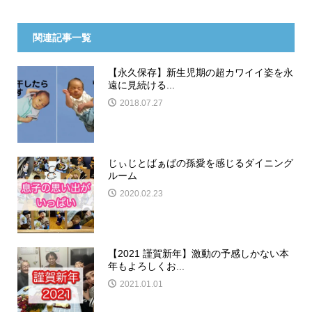
関連記事一覧
【永久保存】新生児期の超カワイイ姿を永
遠に見続ける...
2018.07.27
じぃじとばぁばの孫愛を感じるダイニング
ルーム
2020.02.23
【2021 謹賀新年】激動の予感しかない本
年もよろしくお...
2021.01.01