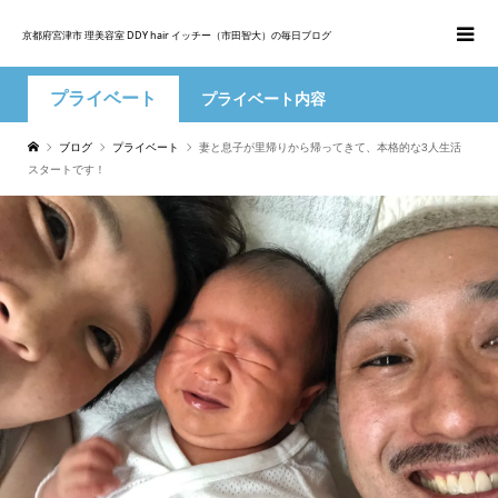
京都府宮津市 理美容室 DDY hair イッチー（市田智大）の毎日ブログ
プライベート
プライベート内容
ブログ
プライベート
妻と息子が里帰りから帰ってきて、本格的な3人生活
スタートです！