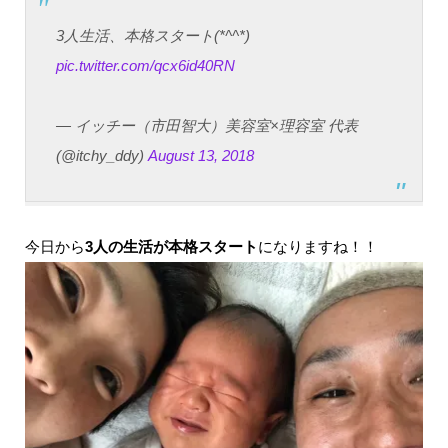
3人生活、本格スタート(*^^*)
pic.twitter.com/qcx6id40RN
— イッチー（市田智大）美容室×理容室 代表
(@itchy_ddy)
August 13, 2018
今日から
3人の生活が本格スタート
になりますね！！