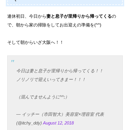
連休初日、今日から
妻と息子が里帰りから帰ってくる
の
で、朝から家の掃除をしてお出迎えの準備を(^^)
そして朝からいざ大阪へ！！
今日は妻と息子が里帰りから帰ってくる！！
ノリノリで迎えいってきまー！！！
（混んでませんように^^;）
— イッチー（市田智大）美容室×理容室 代表
(@itchy_ddy)
August 12, 2018