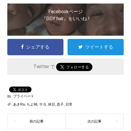
Facebookページ
『DDY hair』をいいね !
シェアする
ツイートする
Twitter で
プライベート
あきRa
,
ちよMi
,
サヨ
,
休日
,
息子
,
日常