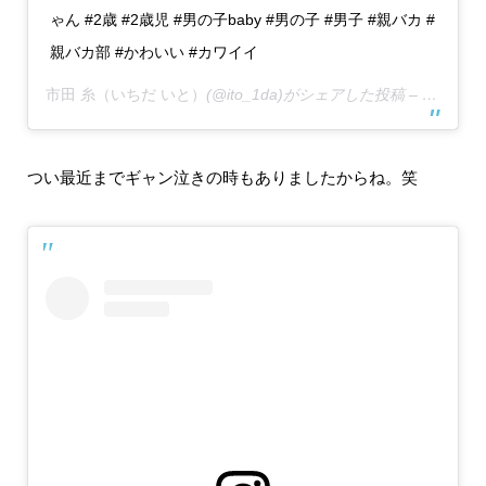
ゃん #2歳 #2歳児 #男の子baby #男の子 #男子 #親バカ #
親バカ部 #かわいい #カワイイ
市田 糸（いちだ いと）
(@ito_1da)がシェアした投稿 –
2020年
つい最近までギャン泣きの時もありましたからね。笑