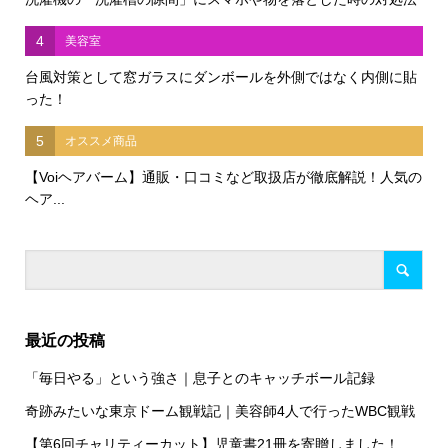
4
美容室
台風対策として窓ガラスにダンボールを外側ではなく内側に貼
った！
5
オススメ商品
【Voiヘアバーム】通販・口コミなど取扱店が徹底解説！人気の
ヘア...
最近の投稿
「毎日やる」という強さ｜息子とのキャッチボール記録
奇跡みたいな東京ドーム観戦記｜美容師4人で行ったWBC観戦
【第6回チャリティーカット】児童書21冊を寄贈しました！