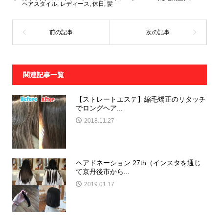
ヘアスタイル
,
レディース
,
休日
,
髪
関連記事一覧
【ストレートエステ】縮毛矯正のリタッチ
でロングヘア...
2018.11.27
ヘアドネーション 27th（インスタを通じ
て京丹後市から...
2019.01.17