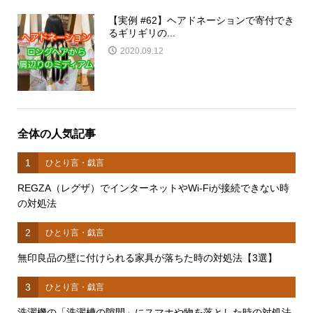
【実例 #62】ヘアドネーションで寄付でき
るギリギリの...
2020.09.12
全体の人気記事
1
ひとり言・戯言
REGZA（レグザ）でインターネットやWi-Fiが接続できない時
の対処法
2
ひとり言・戯言
無印良品の壁に付けられる家具が落ちた時の対処法【3選】
3
ひとり言・戯言
洗濯機の「洗濯槽の隙間」にスマホや物を落とした時の対処法