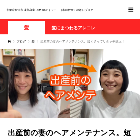
京都府宮津市 理美容室 DDY hair イッチー（市田智大）の毎日ブログ
髪
髪にまつわるアレコレ
ブログ
髪
出産前の妻のヘアメンテナンス。短く切ってリタッチ矯正！
出産前の妻のヘアメンテナンス。短