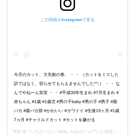
この投稿をInstagramで見る
今月のカット、大失敗の巻。 ・ ・ （カットをミスした
訳ではなく、切らせてもらえませんでした^^;） ・ ・ な
んでやねーん笑笑 ・ ・ #平成30年生まれ #7月生まれ #
赤ちゃん #1歳 #1歳児 #男の子baby #男の子 #男子 #親
バカ #親バカ部 #かわいい #カワイイ #生後19ヶ月 #1歳
7ヵ月 #チャイルドカット #カットを嫌がる
市田 糸（いちだ いと）
(@ito_1da)がシェアした投稿 –
2020年