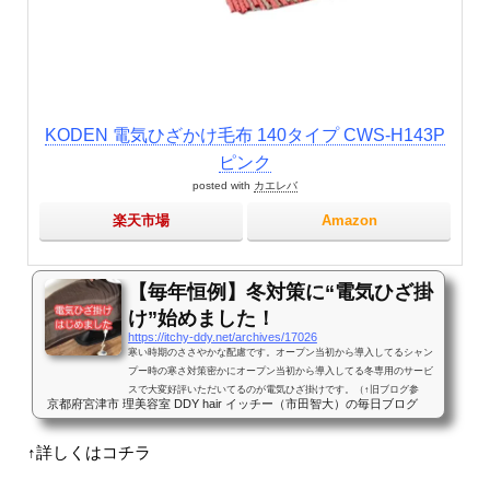
KODEN 電気ひざかけ毛布 140タイプ CWS-H143P
ピンク
posted with
カエレバ
楽天市場
Amazon
【毎年恒例】冬対策に“電気ひざ掛
け”始めました！
https://itchy-ddy.net/archives/17026
寒い時期のささやかな配慮です。オープン当初から導入してるシャン
プー時の寒さ対策密かにオープン当初から導入してる冬専用のサービ
スで大変好評いただいてるのが電気ひざ掛けです。（↑旧ブログ参
京都府宮津市 理美容室 DDY hair イッチー（市田智大）の毎日ブログ
照）毎年“初雪が降ったら電気ひざ掛けを始める”と思っているのです
が、ついに今朝うっすら積雪に見舞われましたね。という訳で、今日
から今季の電気ひざ掛けをはじめました。カットやカラー中など、セ
↑詳しくはコチラ
ット面（鏡の前）の席ではクロスと呼ばれるナイロン生地を巻き付け
るので、意外と暖かいのですが、逆にシャンプー時は体が冷えやすい