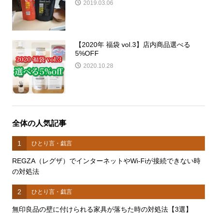
2019.03.06
【2020年 福袋 vol.3】店内商品選べる
5%OFF
2020.10.28
全体の人気記事
1
ひとり言・戯言
REGZA（レグザ）でインターネットやWi-Fiが接続できない時
の対処法
2
ひとり言・戯言
無印良品の壁に付けられる家具が落ちた時の対処法【3選】