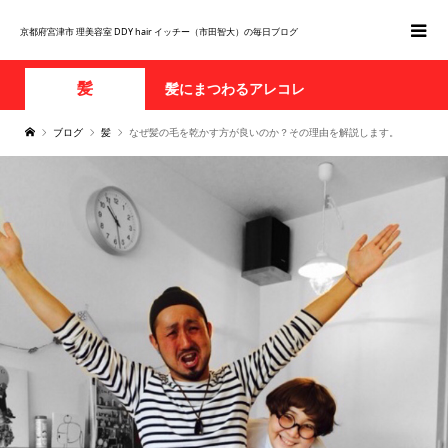
京都府宮津市 理美容室 DDY hair イッチー（市田智大）の毎日ブログ
髪
髪にまつわるアレコレ
ブログ
髪
なぜ髪の毛を乾かす方が良いのか？その理由を解説します。