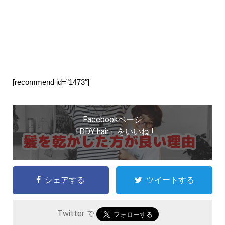
[recommend id=”1473″]
Facebookページ
『DDY hair』をいいね !
シェアする
ツイートする
Twitter で