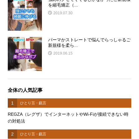
を縮毛矯正（...
2019.07.30
パーマかストレートで悩んでらっしゃるご
新規様を柔ら...
2019.06.15
全体の人気記事
1
ひとり言・戯言
REGZA（レグザ）でインターネットやWi-Fiが接続できない時
の対処法
2
ひとり言・戯言